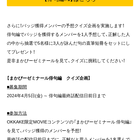
さらに！バッジ獲得メンバーの予想クイズ企画を実施します！
俳句編でバッジを獲得するメンバーを1人予想して、正解した人
の中から抽選で5名様に3人が詠んだ句の直筆短冊をセットにし
てプレゼント！
是非まかぴーゼミナールを見て、クイズに挑戦してください！
【まかぴーゼミナール俳句編 クイズ企画】
■募集期間
2024年4月5日(金) ～ 俳句編最終話配信日前日まで
■参加方法
OKKAKE限定MOVIEコンテンツの『まかぴーゼミナール 俳句編』
を見て、バッジ獲得のメンバーを予想！
最終話の配信日前日までに、正解だと思うメンバーを1名選んで