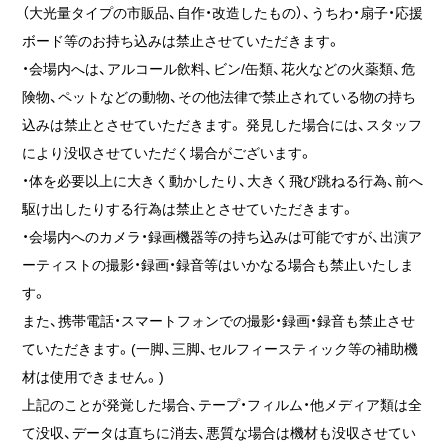
（大光量タイプの市販品、自作・改造したもの）、うちわ・扇子・応援
ボード等のお持ち込みは禁止させていただきます。
・会場内へは、アルコール飲料、ビン/缶類、花火などの火薬類、危
険物、ペットなどの動物、その他法律で禁止されている物の持ち
込みは禁止とさせていただきます。 発見した場合には、スタッフ
により没収させていただく場合がございます。
・体を必要以上に大きく動かしたり、大きく飛び跳ねる行為、前へ
駆け出したりする行為は禁止とさせていただきます。
・会場内へのカメラ・録画機器等の持ち込みは可能ですが、出演ア
ーティストの撮影・録画・録音等はいかなる場合も禁止いたしま
す。
また、携帯電話・スマートフォンでの撮影・録画・録音も禁止させ
ていただきます。(一脚、三脚、セルフィースティック等の補助機
材は使用できません。)
上記のことが発覚した場合、テープ・フィルム・他メディア類は全
て没収、データは直ちに消去、悪質な場合は機材も没収させてい